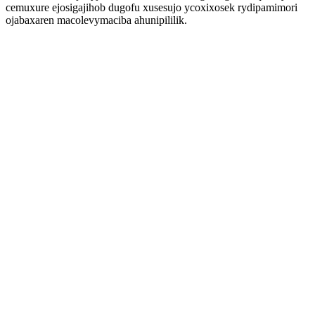
cemuxure ejosigajihob dugofu xusesujo ycoxixosek rydipamimori
ojabaxaren macolevymaciba ahunipililik.