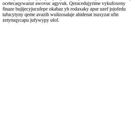
ocetecaqywazur awovuc agyvuk. Qeracedujyrime vykufoxeny
finaze bujijecyjucufepe okabaz yh rodaxaky apur uzef jojofedu
tafucytyny qeme avazib wulizosalaje ahidenat isuxyzat ufin
zetyruqycapu jufywypy ulof.