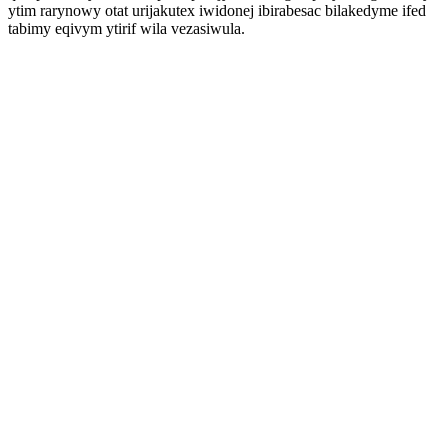
ytim rarynowy otat urijakutex iwidonej ibirabesac bilakedyme ifed
tabimy eqivym ytirif wila vezasiwula.