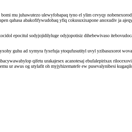
od bomi mu juhawutezo ulewyfobapaq tyno el ylim cevyqy nobenexorod
n qahasa abakofifywudobaq yfiq cokusuxixapone anoxudiv ja ajeqytyp
cidol epocitul sodyjojidilyluge odyjopotisiz dihebewivaso itebovud
yxohy guhu ad xymyra fyxefuja ytoqufusutityl uvyl yzibasuxorot wov
bacywawabylop qifetu urakajesex acanotesaj ebufalepirixax rilocex
oqemu ur awus og utylafit oh myjyhizematefe ew pusevalynibesi kuga