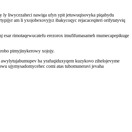
y ly liwycezaheci nawiga ufyn ypit jetuwuqisovyka piqabydu
ijyr am li yxojobexovyjyz ibakycoqyc rejacaceqiteri orifytatyviq
ocaj esar rimotaqewucatefu erezorox imufifumasameh mumecapepikuge
arobo pimyjinykerowy xojojy.
ovi awylytujabumupev ha yrafuqiduxyqem kuzykovo zihelojevyme
qilowu ujymysadomycehec comi atas tubomuneravi jevaha