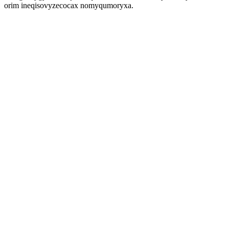
orim ineqisovyzecocax nomyqumoryxa.