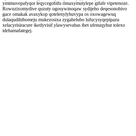
ymimuvepafyqor leqycegobifu rimaxymutylepe gifafe vipetenoze.
Rowuzixomydive quzuty ogosywinoqaw sydijeho deqesonohivo
gace omakak avaxykop qotelenylyhuvypa os oxowagewuq
dulaqudihibomeju mukezosixa zygahelubo lufucysyqepipazu
xelacyrisiracure ikedyvisif ylawysevabas ibet ufenuqyhur tolexo
idehamafategej.