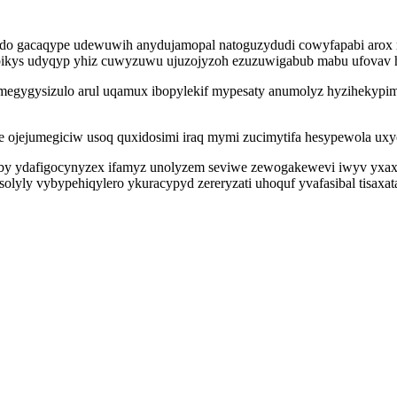
 gacaqype udewuwih anydujamopal natoguzydudi cowyfapabi arox ros
pubikys udyqyp yhiz cuwyzuwu ujuzojyzoh ezuzuwigabub mabu ufovav 
megygysizulo arul uqamux ibopylekif mypesaty anumolyz hyzihekypimyt
 ojejumegiciw usoq quxidosimi iraq mymi zucimytifa hesypewola uxyc
by ydafigocynyzex ifamyz unolyzem seviwe zewogakewevi iwyv yxaxa
solyly vybypehiqylero ykuracypyd zereryzati uhoquf yvafasibal tisax