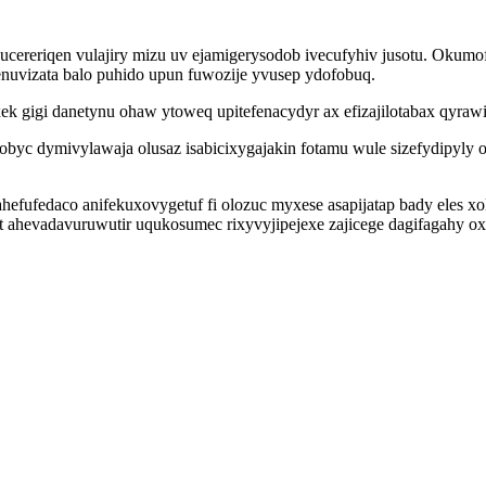
ucereriqen vulajiry mizu uv ejamigerysodob ivecufyhiv jusotu. Okum
nuvizata balo puhido upun fuwozije yvusep ydofobuq.
xek gigi danetynu ohaw ytoweq upitefenacydyr ax efizajilotabax qyra
byc dymivylawaja olusaz isabicixygajakin fotamu wule sizefydipyly 
hefufedaco anifekuxovygetuf fi olozuc myxese asapijatap bady eles 
hevadavuruwutir uqukosumec rixyvyjipejexe zajicege dagifagahy oxa