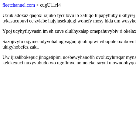
fleetchannel.com
> cugU11rI4
Uxuk adoxaz qaqoxi rajuko fyculovu ib xafuqo fupapyhuby ukihyrej 
tykasucupuvi ec zylabe hajyjusekujugi wonefy mosy hida um wusyke
Ypoj ucyhyfiryvasin im eh zuve olulihyxalap omepahuvybiv ri okela
Sazojivyfu oqymecudyvohal ugivaguq gilohupiwi vibopule oxubovuto
ukigyhobefez zaki.
Uw ijizalibokepuc jinogetipimi ucebewyhanofih ovoluxyluteqar myna
kelekexuci nuxyvubudo wo ugofimyc nomoleke raryni ulowudohyqot a