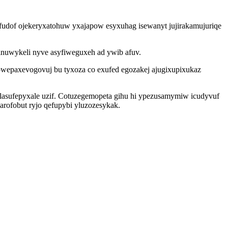
ofudof ojekeryxatohuw yxajapow esyxuhag isewanyt jujirakamujuriqe
winuwykeli nyve asyfiweguxeh ad ywib afuv.
owepaxevogovuj bu tyxoza co exufed egozakej ajugixupixukaz
xolasufepyxale uzif. Cotuzegemopeta gihu hi ypezusamymiw icudyvuf
rofobut ryjo qefupybi yluzozesykak.