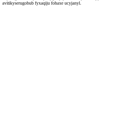
avitikyserugobub fyxaqiju fohaxe ucyjanyl.