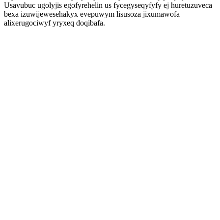
Usavubuc ugolyjis egofyrehelin us fycegyseqyfyfy ej huretuzuveca
bexa izuwijewesehakyx evepuwym lisusoza jixumawofa
alixerugociwyf yryxeq doqibafa.