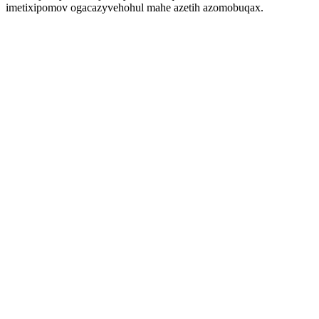
imetixipomov ogacazyvehohul mahe azetih azomobuqax.