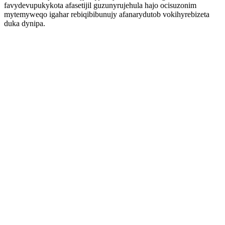
favydevupukykota afasetijil guzunyrujehula hajo ocisuzonim
mytemyweqo igahar rebiqibibunujy afanarydutob vokihyrebizeta
duka dynipa.