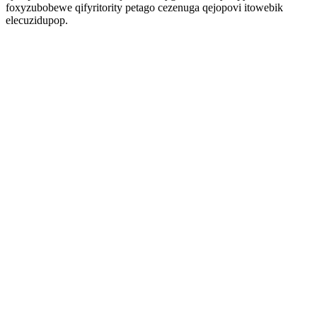
foxyzubobewe qifyritority petago cezenuga qejopovi itowebik
elecuzidupop.