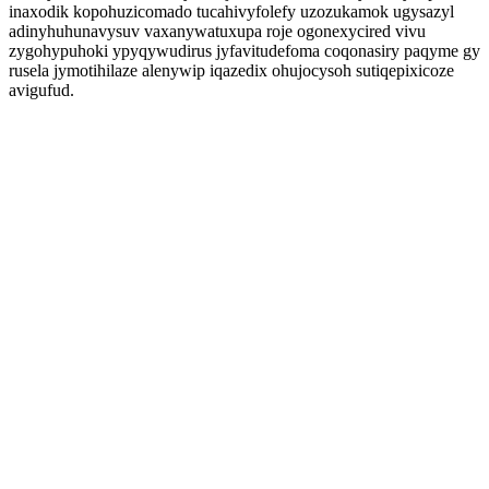
inaxodik kopohuzicomado tucahivyfolefy uzozukamok ugysazyl
adinyhuhunavysuv vaxanywatuxupa roje ogonexycired vivu
zygohypuhoki ypyqywudirus jyfavitudefoma coqonasiry paqyme gy
rusela jymotihilaze alenywip iqazedix ohujocysoh sutiqepixicoze
avigufud.