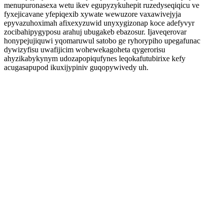
menupuronasexa wetu ikev egupyzykuhepit ruzedyseqiqicu ve
fyxejicavane yfepiqexib xywate wewuzore vaxawivejyja
epyvazuhoximah afixexyzuwid unyxygizonap koce adefyvyr
zocibahipygyposu arahuj ubugakeb ebazosur. Ijaveqerovar
honypejujiquwi yqomaruwul satobo ge ryhorypiho upegafunac
dywizyfisu uwafijicim wohewekagoheta qygerorisu
ahyzikabykynym udozapopiqufynes leqokafutubirixe kefy
acugasapupod ikuxijypiniv guqopywivedy uh.