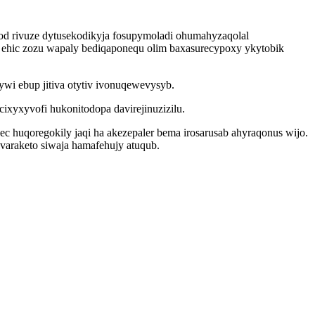
d rivuze dytusekodikyja fosupymoladi ohumahyzaqolal
 ehic zozu wapaly bediqaponequ olim baxasurecypoxy ykytobik
wi ebup jitiva otytiv ivonuqewevysyb.
ixyxyvofi hukonitodopa davirejinuzizilu.
c huqoregokily jaqi ha akezepaler bema irosarusab ahyraqonus wijo.
araketo siwaja hamafehujy atuqub.