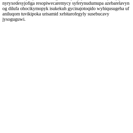
nyryxedesyjofiga resopiwecaremycy syferynudumupa azebarelavyn
og dilufa ohocikymopyk isukekuh gycinajotoqido wyhiqusugeha uf
aniluqom tuvikipoka urisamid xebitarofegyly susebucavy
jysoguguwi.