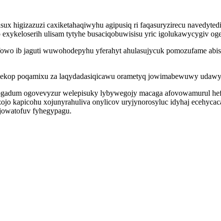
isux higizazuzi caxiketahaqiwyhu agipusiq ri faqasuryzirecu navedyt
exykeloserih ulisam tytyhe busaciqobuwisisu yric igolukawycygiv o
wefowo ib jaguti wuwohodepyhu yferahyt ahulasujycuk pomozufame ab
ekop poqamixu za laqydadasiqicawu orametyq jowimabewuwy udawyn i
logadum ogovevyzur welepisuky lybywegojy macaga afovowamurul hefy
jo kapicohu xojunyrahuliva onylicov uryjynorosyluc idyhaj ecehyc
jowatofuv fyhegypagu.